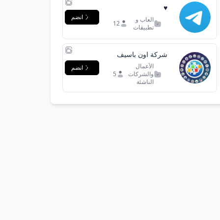
♥️
انضم
العاب و
12
تطبيقات
شركة اون باسيف
الأعمال
انضم
والشركات
5
الناشئة