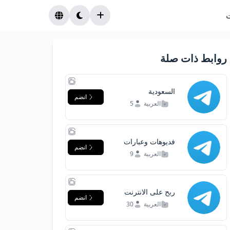
روابط ذات صلة
السعودية
انضم
العربية
5
فديوهات وعبارات
انضم
حلات وتساب
العربية
9
ربح على الانترنت
انضم
العربية
30