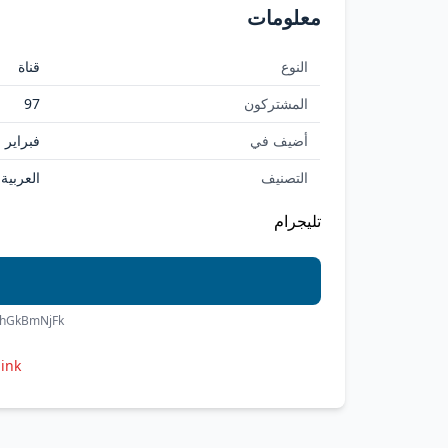
معلومات
النوع
قناة
المشتركون
97
أضيف في
فبراير 11, 2026
التصنيف
العربية
تليجرام
ohGkBmNjFk
link